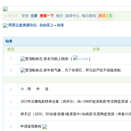
»
您尚未
登录
注册
|
搜索一下
|
银行
|
勋章中心
|
每日签到
|
大
话
之
王
阿里云盘资源论坛 - 自由至上
»
站务
站务
状态
文章
.::
签名功能上线啦~
[
]
1
2
3
4
5
.::
新年新气象，为了你我它，即日起严惩不按版发帖
.::
小 雨 外 送
.::
2025年豆瓣电影榜单合集（高评分）/4k+1080P超清画质/夸克网盘资源（
.::
择天记（2026）3D动漫/首播3集更新中//4k画质/百度网盘资源（单集1G
.::
申请提现教程