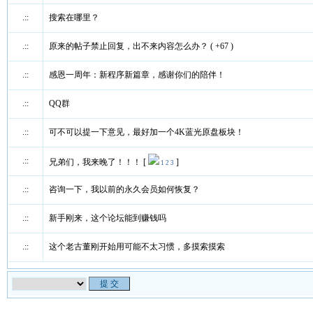
.::
搜索在哪里？
.::
原来的帖子禁止回复，出不来内容怎么办？
( +67 )
.::
感恩一周年：新程序新篇章，感谢你们的陪伴！
.::
QQ群
.::
可不可以提一下意见，最好加一个4K蓝光原盘板块！
.::
兄弟们，我来晚了！！！
[
]
1
2
3
.::
咨询一下，我以前的永久会员如何恢复？
.::
新手刚来，这个论坛能到赚钱吗
.::
这个老古董刚开始用可能不太习惯，多摸索摸索