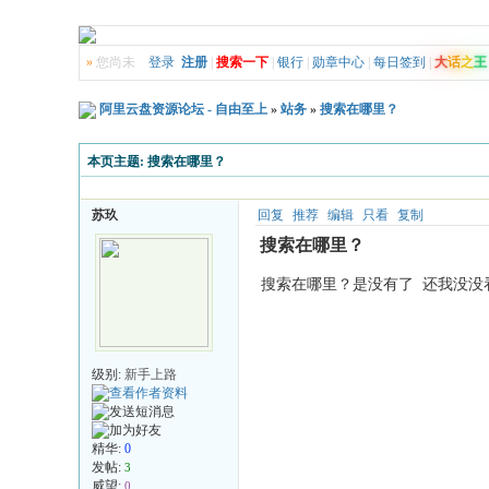
»
您尚未
登录
注册
|
搜索一下
|
银行
|
勋章中心
|
每日签到
|
大
话
之
王
阿里云盘资源论坛 - 自由至上
»
站务
»
搜索在哪里？
本页主题:
搜索在哪里？
苏玖
回复
推荐
编辑
只看
复制
搜索在哪里？
搜索在哪里？是没有了 还我没没
级别:
新手上路
精华:
0
发帖:
3
威望:
0