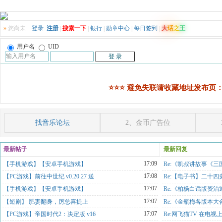
»
您尚未
登录
注册
|
搜索一下
|
银行
|
勋章中心
|
每日签到
|
大
话
之
王
用户名
UID
⭐️⭐️⭐️ 避免失联请收藏地址发布页：Zha
找音乐论坛
2、金币广告位
最新帖子
最新回复
17:09
【手机游戏】【安卓手机游戏】
Re:《凯叔讲故事《三
17:08
【PC游戏】前往中世纪 v0.20.27 送
Re:【电子书】二十四
17:07
【手机游戏】【安卓手机游戏】
Re:《柏杨白话版资治
17:07
【短剧】 肥妻翻身，厉总喜提上
Re:《金瓶梅各版本大合
17:07
【PC游戏】帝国时代2：决定版 v16
Re:网飞猫TV 在电视上