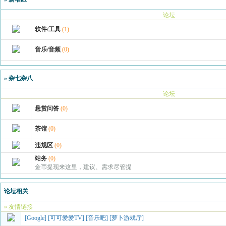
论坛
软件/工具
(1)
音乐/音频
(0)
»
杂七杂八
论坛
悬赏问答
(0)
茶馆
(0)
违规区
(0)
站务
(0)
金币提现来这里，建议、需求尽管提
论坛相关
» 友情链接
[Google]
[可可爱爱TV]
[音乐吧]
[萝卜游戏厅]