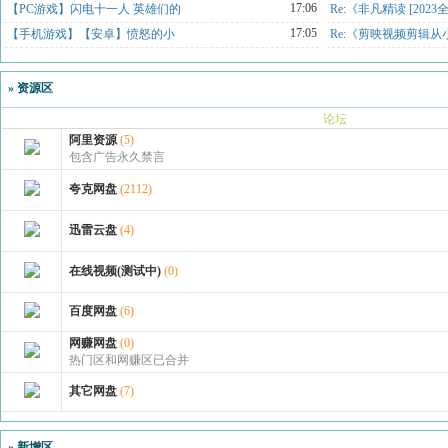
17:06
【PC游戏】闪电十一人 英雄们的
Re:《非凡精读 [2023
17:05
【手机游戏】【安卓】愤怒的小
Re:《剪映视频剪辑从
»
资源区
论坛
阿里资源
(5)
包含广告永久禁言
夸克网盘
(2112)
迅雷云盘
(4)
在线视频(测试中)
(0)
百度网盘
(6)
网赚网盘
(0)
热门区和网赚区已合并
其它网盘
(7)
»
新增区