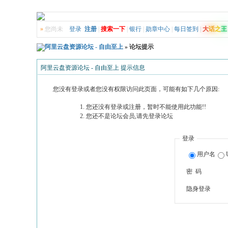
»
您尚未
登录
注册
|
搜索一下
|
银行
|
勋章中心
|
每日签到
|
大
话
之
王
阿里云盘资源论坛 - 自由至上
» 论坛提示
阿里云盘资源论坛 - 自由至上 提示信息
您没有登录或者您没有权限访问此页面，可能有如下几个原因:
您还没有登录或注册，暂时不能使用此功能!!
您还不是论坛会员,请先登录论坛
登录
用户名
密 码
隐身登录