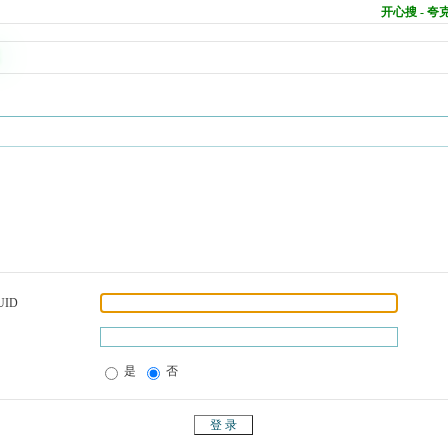
开心搜 - 
UID
是
否