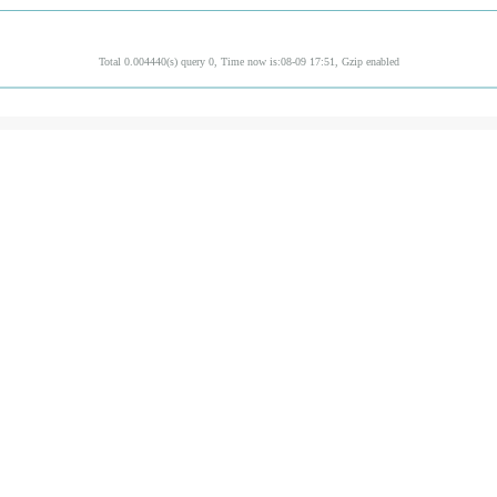
Total 0.004440(s) query 0, Time now is:08-09 17:51, Gzip enabled