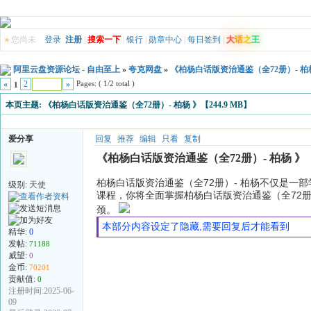
»
您尚未
登录
注册
|
搜索一下
|
银行
|
勋章中心
|
每日签到
|
大
话
之
王
阿里云盘资源论坛 - 自由至上
»
夸克网盘
»
《柏杨白话版资治通鉴（全72册）- 柏杨 
Pages: ( 1/2 total )
«
2
»
1
本页主题:
《柏杨白话版资治通鉴（全72册）- 柏杨 》【244.9 MB】
爱分享
回复
推荐
编辑
只看
复制
《柏杨白话版资治通鉴（全72册）- 柏杨 》【2
柏杨白话版资治通鉴（全72册）- 柏杨不仅是
级别:
天使
课程，你将全面掌握柏杨白话版资治通鉴（全72
颈。
本部分内容设定了隐藏,需要回复后才能看到
精华:
0
发帖:
71188
威望:
0
金币:
70201
贡献值:
0
注册时间:2025-06-
09