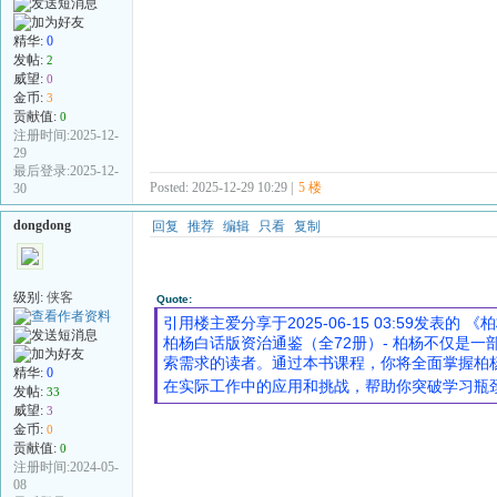
精华:
0
发帖:
2
威望:
0
金币:
3
贡献值:
0
注册时间:2025-12-
29
最后登录:2025-12-
Posted: 2025-12-29 10:29 |
5 楼
30
dongdong
回复
推荐
编辑
只看
复制
级别:
侠客
Quote:
引用楼主爱分享于2025-06-15 03:59发表的 《
柏杨白话版资治通鉴（全72册）- 柏杨不仅是
索需求的读者。通过本书课程，你将全面掌握柏杨
精华:
0
在实际工作中的应用和挑战，帮助你突破学习瓶
发帖:
33
威望:
3
金币:
0
贡献值:
0
注册时间:2024-05-
08