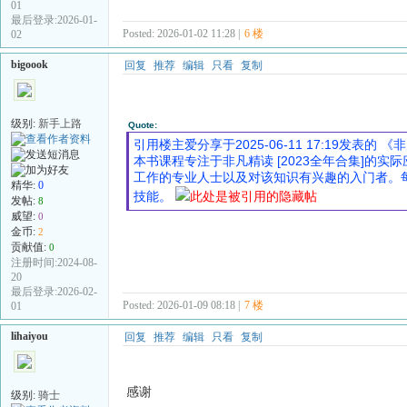
01
最后登录:2026-01-
Posted: 2026-01-02 11:28 |
6 楼
02
bigoook
回复
推荐
编辑
只看
复制
级别:
新手上路
Quote:
引用楼主爱分享于2025-06-11 17:19发表的 《非凡
本书课程专注于非凡精读 [2023全年合集]的
工作的专业人士以及对该知识有兴趣的入门者。
精华:
0
技能。
此处是被引用的隐藏帖
发帖:
8
威望:
0
金币:
2
贡献值:
0
注册时间:2024-08-
20
最后登录:2026-02-
Posted: 2026-01-09 08:18 |
7 楼
01
lihaiyou
回复
推荐
编辑
只看
复制
感谢
级别:
骑士