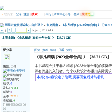
»
您尚未
登录
注册
|
搜索一下
|
银行
|
勋章中心
|
每日签到
|
大
话
之
王
阿里云盘资源论坛 - 自由至上
»
夸克网盘
»
《非凡精读 [2023全年合集] 》【38.71
Pages: ( 1/3 total )
«
2
3
»
1
本页主题:
《非凡精读 [2023全年合集] 》【38.71 GB】
爱分享
回复
推荐
编辑
只看
复制
《非凡精读 [2023全年合集] 》【38.71 GB】
本书课程专注于非凡精读 [2023全年合集]的
级别:
天使
识有兴趣的入门者。每个模块设计都紧扣实际需
本部分内容设定了隐藏,需要回复后才能看到
精华:
0
发帖:
71188
威望:
0
金币:
70201
贡献值:
0
注册时间:2025-06-
09