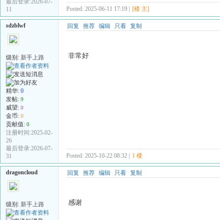
最后登录:2026-07-
Posted: 2025-06-11 17:19 |
[楼 主]
11
sdzblwf
回复
推荐
编辑
只看
复制
非常好
级别:
新手上路
精华:
0
发帖:
9
威望:
0
金币:
0
贡献值:
0
注册时间:2025-02-
26
最后登录:2026-07-
Posted: 2025-10-22 08:32 |
1 楼
31
dragoncloud
回复
推荐
编辑
只看
复制
感谢
级别:
新手上路