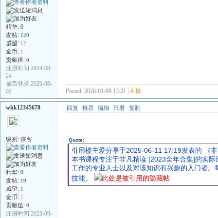
精华:
0
发帖:
120
威望:
12
金币:
1
贡献值:
0
注册时间:2024-08-
24
最后登录:2026-08-
Posted: 2026-01-09 13:21 |
8 楼
02
whk12345678
回复
推荐
编辑
只看
复制
级别:
侠客
Quote:
引用楼主爱分享于2025-06-11 17:19发表的 《非凡
本书课程专注于非凡精读 [2023全年合集]的
工作的专业人士以及对该知识有兴趣的入门者。
精华:
0
技能。
此处是被引用的隐藏帖
发帖:
19
威望:
1
金币:
2
贡献值:
0
注册时间:2023-09-