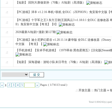
.::
【短剧】 回到大唐做皇孙（70集）AI短剧（高清版）
.::
【PC游戏】泽丰 v1.2.16 单机+联机 全DLC（ZEPHON）免安装中文版
【PC游戏】十字军之王3 东方王朝|王国风云3 v1.18.0.1 全DLC 送修改器 单机+联
.::
II）免安装中文版【夸克】【0】
.::
2026最新AI短剧+漫剧 第127期
【PC游戏】迪士尼梦幻星谷 v1.20.11.14 豪华版 全DLC 送修改器（Disney Dre
.::
中文版 【夸克】【
【手机游戏】【安卓手机游戏】《1979革命:黑色星期五》[汉化版]Steam移
.::
.::
【短剧】 深海遗秘：游轮小队末日寻生（70集）AI短剧（高清版）
Pages: ( 1/74113 total )
«
2
3
4
5
»
1
.:: 开放主题 ::: 热门主题
Total 0.004242(s) quer