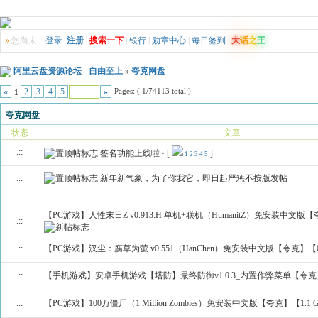
»
您尚未
登录
注册
|
搜索一下
|
银行
|
勋章中心
|
每日签到
|
大
话
之
王
阿里云盘资源论坛 - 自由至上
»
夸克网盘
Pages: ( 1/74113 total )
«
2
3
4
5
»
1
夸克网盘
状态
文章
.::
签名功能上线啦~
[
]
1
2
3
4
5
.::
新年新气象，为了你我它，即日起严惩不按版发帖
【PC游戏】人性末日Z v0.913.H 单机+联机（HumanitZ）免安装中文版【夸
.::
.::
【PC游戏】汉尘：腐草为萤 v0.551（HanChen）免安装中文版【夸克】【
.::
【手机游戏】安卓手机游戏【塔防】最终防御v1.0.3_内置作弊菜单【夸克
.::
【PC游戏】100万僵尸（1 Million Zombies）免安装中文版【夸克】【1.1 