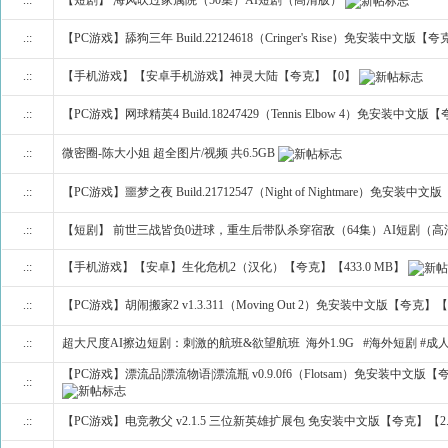
.::
【PC游戏】舔狗三年 Build.22124618（Cringer's Rise）免安装中文版【
.::
【手机游戏】【安卓手机游戏】神灵大陆【夸克】【0】
.::
【PC游戏】网球精英4 Build.18247429（Tennis Elbow 4）免安装中文
.::
微密圈-陈大小姐 超全图片/视频 共6.5GB
.::
【PC游戏】噩梦之夜 Build.21712547（Night of Nightmare）免安装
.::
【短剧】 前世三战皆负0进球，重生后带队杀穿宿敌（64集）AI短剧（高
.::
【手机游戏】【安卓】生化危机2（汉化）【夸克】【433.0 MB】
.::
【PC游戏】胡闹搬家2 v1.3.311（Moving Out 2）免安装中文版【夸克】【1
.::
超大尺度AI擦边短剧：刺激的航班&欲望航班 海外1.9G #海外短剧 #成
【PC游戏】漂流品|漂流物语|漂流瓶 v0.9.0f6（Flotsam）免安装中文版【夸
.::
.::
【PC游戏】电竞教父 v2.1.5 三位新英雄扩展包 免安装中文版【夸克】【2.