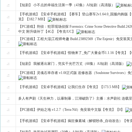
.::
【短剧】 小不点的幸福生活第一季（43集）AI短剧（高清版）
【手机游戏】【安卓手机游戏】【赛车】登山赛车2v1.64.0_国服内购
.::
克】【182.7 MB】
【PC游戏】刑侦：犯罪现场侦探 Forensics: Crime Scene Detective Build.24260
.::
中文 附升级补丁【4G】【夸克/UC】
【PC游戏】工程大湿|工程师奇趣 Build.23892569（The Enjenir）免
.::
.::
【手机游戏】【安卓手机游戏】怪物来了_免广大量金币1.1.16【夸克】【67
.::
【短剧】 我被逐出家门，凭实干光芒万丈（60集）AI短剧（高清版）
【PC游戏】灵魂石幸存者 v1.0f正式版 送修改器（Soulstone Survivo
.::
.::
【手机游戏】【安卓手机游戏】让我们生存【夸克】【173.5 MB】
.::
多人有声剧《天生神力，以暴制暴，江湖破防了》主播：水声剧社 连载至4
.::
【PC游戏】伊始之地 v1.2.7（Terra Nil）免安装中文版【夸克】【0】
.::
【手机游戏】【安卓手机游戏】疯狂像素城（解锁秒杀_自动攻击）【夸克
.::
【短剧】 海风吹过家属院（50集）AI短剧（高清版）