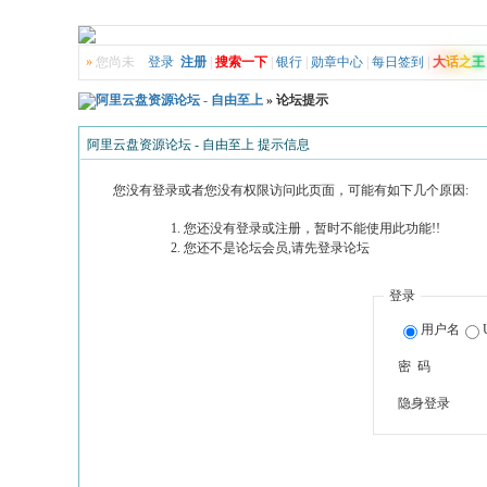
»
您尚未
登录
注册
|
搜索一下
|
银行
|
勋章中心
|
每日签到
|
大
话
之
王
阿里云盘资源论坛 - 自由至上
» 论坛提示
阿里云盘资源论坛 - 自由至上 提示信息
您没有登录或者您没有权限访问此页面，可能有如下几个原因:
您还没有登录或注册，暂时不能使用此功能!!
您还不是论坛会员,请先登录论坛
登录
用户名
密 码
隐身登录