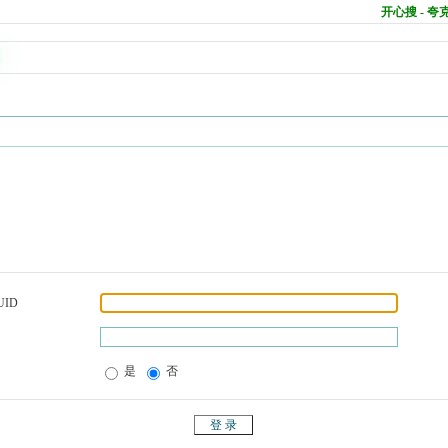
开心搜 - 
UID
是
否