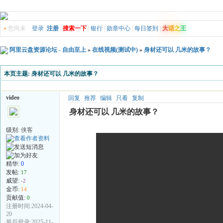
»
您尚未
登录
注册
|
搜索一下
|
银行
|
勋章中心
|
每日签到
|
大
话
之
王
阿里云盘资源论坛 - 自由至上
»
在线视频(测试中)
»
身材还可以 几米的故事？
本页主题:
身材还可以 几米的故事？
video
回复
推荐
编辑
只看
复制
身材还可以 几米的故事？
级别:
侠客
精华:
0
发帖:
17
威望:
-2
金币:
14
贡献值:
0
注册时间:2024-04-
20
最后登录:2025-11-