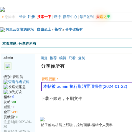
»
您尚未
登录
注册
|
搜索一下
|
银行
|
勋章中心
|
每日签到
|
大
话
之
王
阿里云盘资源论坛 - 自由至上
»
茶馆
»
分享你所有
本页主题:
分享你所有
admin
回复
推荐
编辑
只看
复制
分享你所有
级别:
管理员
管理提醒：
本帖被 admin 执行取消置顶操作(2024-01-22)
精华:
0
下载不限速，不删文件
发帖:
80
威望:
11
金币:
499
贡献值:
0
注册时间:2023-01-
帖子签名功能上线啦，控制面板-编辑个人资料
30
最后登录:2026-07-