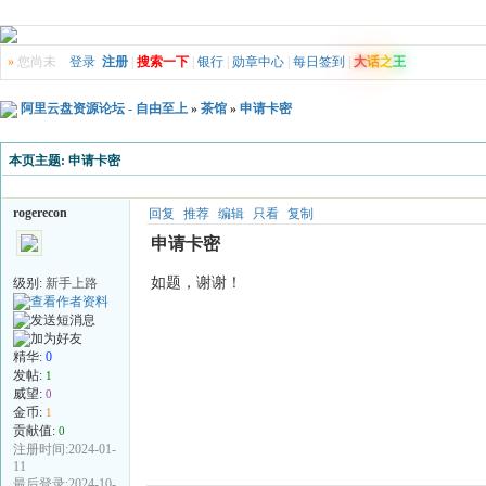
»
您尚未
登录
注册
|
搜索一下
|
银行
|
勋章中心
|
每日签到
|
大
话
之
王
阿里云盘资源论坛 - 自由至上
»
茶馆
»
申请卡密
本页主题:
申请卡密
rogerecon
回复
推荐
编辑
只看
复制
申请卡密
如题，谢谢！
级别:
新手上路
精华:
0
发帖:
1
威望:
0
金币:
1
贡献值:
0
注册时间:2024-01-
11
最后登录:2024-10-