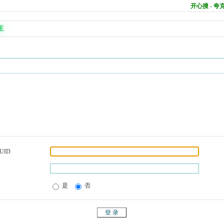
开心搜 - 
王
UID
是
否