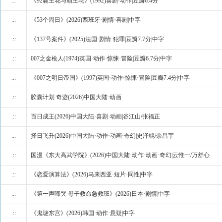
.::
《92霸王花与霸王花》(1992)喜剧·动作|豆瓣6.4分
.::
《53个周日》(2026)西班牙·剧情·喜剧|中字
.::
《137号案件》(2025)法国·剧情·犯罪|豆瓣7.7分|中字
.::
007之金枪人(1974)英国·动作·惊悚·冒险|豆瓣6.7分|中字
.::
《007之明日帝国》(1997)英国·动作·惊悚·冒险|豆瓣7.4分|中字
.::
胶囊计划 奇迹(2026)中国大陆·动画
.::
百日成王(2026)中国大陆·喜剧·动画|谷江山/张福正
.::
择日飞升(2026)中国大陆·动作·动画·奇幻|史泽鲲/余昌宇
.::
国漫《东大高武学院》(2026)中国大陆·动作·动画·奇幻|云惟一/万舒心
.::
《恋爱演算法》(2026)马来西亚·短片·同性|中字
.::
《第一声啼哭 母子救命急救班》(2026)日本·剧情|中字
.::
《鬼谜东宫》(2026)韩国·动作·悬疑|中字