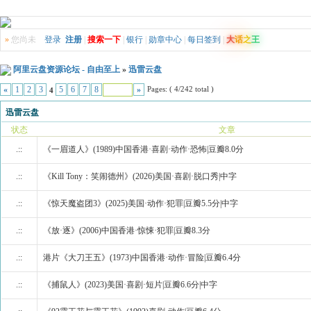
»
您尚未
登录
注册
|
搜索一下
|
银行
|
勋章中心
|
每日签到
|
大
话
之
王
阿里云盘资源论坛 - 自由至上
»
迅雷云盘
Pages: ( 4/242 total )
«
1
2
3
5
6
7
8
»
4
迅雷云盘
状态
文章
.::
《一眉道人》(1989)中国香港·喜剧·动作·恐怖|豆瓣8.0分
.::
《Kill Tony：笑闹德州》(2026)美国·喜剧·脱口秀|中字
.::
《惊天魔盗团3》(2025)美国·动作·犯罪|豆瓣5.5分|中字
.::
《放·逐》(2006)中国香港·惊悚·犯罪|豆瓣8.3分
.::
港片《大刀王五》(1973)中国香港·动作·冒险|豆瓣6.4分
.::
《捕鼠人》(2023)美国·喜剧·短片|豆瓣6.6分|中字