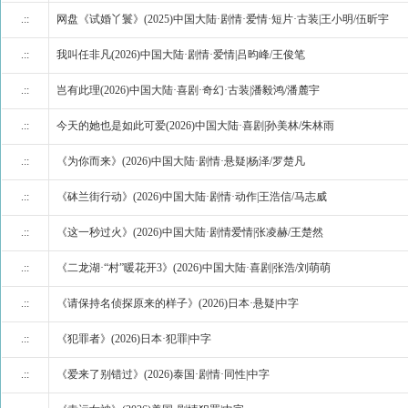
.::
网盘《试婚丫鬟》(2025)中国大陆·剧情·爱情·短片·古装|王小明/伍昕宇
.::
我叫任非凡(2026)中国大陆·剧情·爱情|吕昀峰/王俊笔
.::
岂有此理(2026)中国大陆·喜剧·奇幻·古装|潘毅鸿/潘麓宇
.::
今天的她也是如此可爱(2026)中国大陆·喜剧|孙美林/朱林雨
.::
《为你而来》(2026)中国大陆·剧情·悬疑|杨泽/罗楚凡
.::
《砵兰街行动》(2026)中国大陆·剧情·动作|王浩信/马志威
.::
《这一秒过火》(2026)中国大陆·剧情爱情|张凌赫/王楚然
.::
《二龙湖·“村”暖花开3》(2026)中国大陆·喜剧|张浩/刘萌萌
.::
《请保持名侦探原来的样子》(2026)日本·悬疑|中字
.::
《犯罪者》(2026)日本·犯罪|中字
.::
《爱来了别错过》(2026)泰国·剧情·同性|中字