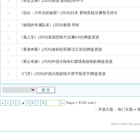
.::
《幸运女神》(2026)美国·剧情犯罪|中字
.::
《告白：25年后的秘密》(2026)日本·爱情悬疑|豆瓣暂无评分
.::
《做我的专属队友》(2026)泰国·同性
.::
《鬼上车》(2026)美国恐怖片|豆瓣6.0分|网盘资源
.::
《香港奇案》(2026)港剧犯罪|蔡洁王浩信|网盘资源
.::
《青丘奇缘》(2026)中国大陆奇幻爱情悬疑电影|网盘资源
.::
《门牙》(2026)中国大陆剧情片|章宇陈昊宇|网盘资源
Pages: ( 4/242 total )
«
1
2
3
5
6
7
8
»
4
.:: 开放主题 ::: 热门主题
Total 0.004475(s) quer