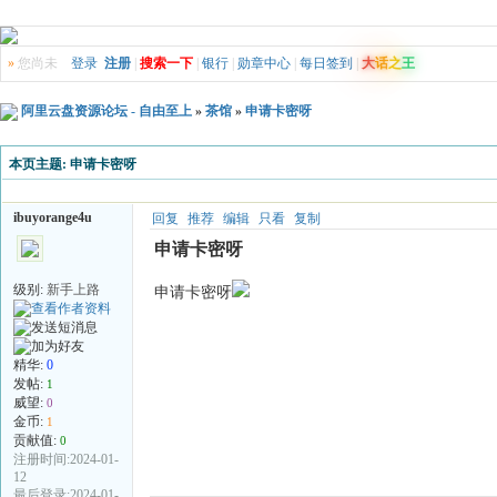
»
您尚未
登录
注册
|
搜索一下
|
银行
|
勋章中心
|
每日签到
|
大
话
之
王
阿里云盘资源论坛 - 自由至上
»
茶馆
»
申请卡密呀
本页主题:
申请卡密呀
ibuyorange4u
回复
推荐
编辑
只看
复制
申请卡密呀
级别:
新手上路
申请卡密呀
精华:
0
发帖:
1
威望:
0
金币:
1
贡献值:
0
注册时间:2024-01-
12
最后登录:2024-01-