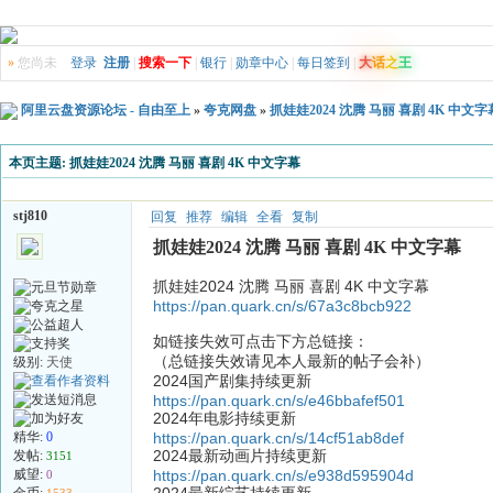
»
您尚未
登录
注册
|
搜索一下
|
银行
|
勋章中心
|
每日签到
|
大
话
之
王
阿里云盘资源论坛 - 自由至上
»
夸克网盘
»
抓娃娃2024 沈腾 马丽 喜剧 4K 中文字
本页主题:
抓娃娃2024 沈腾 马丽 喜剧 4K 中文字幕
stj810
回复
推荐
编辑
全看
复制
抓娃娃2024 沈腾 马丽 喜剧 4K 中文字幕
抓娃娃2024 沈腾 马丽 喜剧 4K 中文字幕
https://pan.quark.cn/s/67a3c8bcb922
如链接失效可点击下方总链接：
（总链接失效请见本人最新的帖子会补）
级别:
天使
2024国产剧集持续更新
https://pan.quark.cn/s/e46bbafef501
2024年电影持续更新
精华:
0
https://pan.quark.cn/s/14cf51ab8def
2024最新动画片持续更新
发帖:
3151
威望:
https://pan.quark.cn/s/e938d595904d
0
2024最新综艺持续更新
金币:
1533