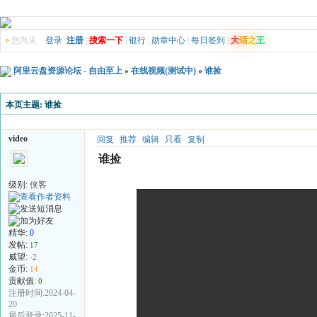
»
您尚未
登录
注册
|
搜索一下
|
银行
|
勋章中心
|
每日签到
|
大
话
之
王
阿里云盘资源论坛 - 自由至上
»
在线视频(测试中)
»
谁捡
本页主题:
谁捡
video
回复
推荐
编辑
只看
复制
谁捡
级别:
侠客
精华:
0
发帖:
17
威望:
-2
金币:
14
贡献值:
0
注册时间:2024-04-
20
最后登录:2025-11-