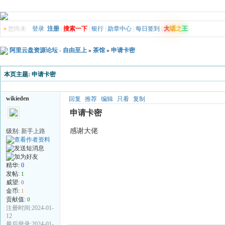
»
您尚未
登录
注册
|
搜索一下
|
银行
|
勋章中心
|
每日签到
|
大
话
之
王
阿里云盘资源论坛 - 自由至上
»
茶馆
»
申请卡密
本页主题:
申请卡密
wikieden
回复
推荐
编辑
只看
复制
申请卡密
感谢大佬
级别:
新手上路
精华:
0
发帖:
1
威望:
0
金币:
1
贡献值:
0
注册时间:2024-01-
12
最后登录:2024-01-