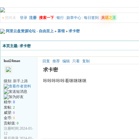
»
您尚未
登录
注册
|
搜索一下
|
银行
|
勋章中心
|
每日签到
|
大
话
之
王
阿里云盘资源论坛 - 自由至上
»
茶馆
»
求卡密
本页主题:
求卡密
luai24mao
回复
推荐
编辑
只看
复制
求卡密
咔咔咔咔咔看咪咪咪咪
级别:
新手上路
精华:
0
发帖:
2
威望:
0
金币:
0
贡献值:
0
注册时间:2024-01-
12
最后登录:2024-01-