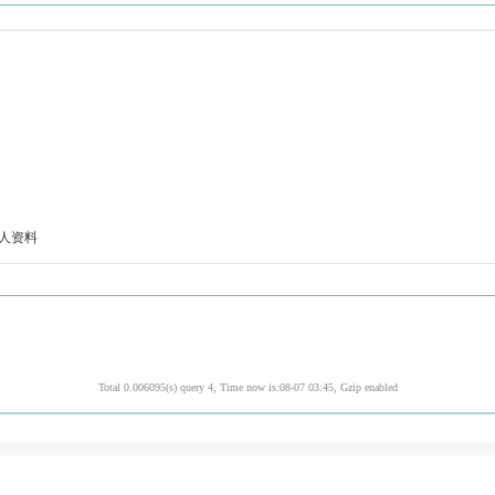
人资料
Total 0.006095(s) query 4, Time now is:08-07 03:45, Gzip enabled