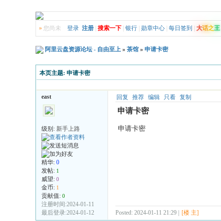
»
您尚未
登录
注册
|
搜索一下
|
银行
|
勋章中心
|
每日签到
|
大
话
之
王
阿里云盘资源论坛 - 自由至上
»
茶馆
»
申请卡密
本页主题:
申请卡密
east
回复
推荐
编辑
只看
复制
申请卡密
申请卡密
级别:
新手上路
精华:
0
发帖:
1
威望:
0
金币:
1
贡献值:
0
注册时间:2024-01-11
最后登录:2024-01-12
Posted: 2024-01-11 21:29 |
[楼 主]