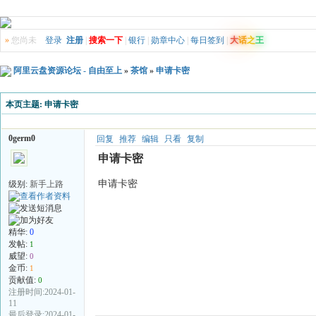
»
您尚未
登录
注册
|
搜索一下
|
银行
|
勋章中心
|
每日签到
|
大
话
之
王
阿里云盘资源论坛 - 自由至上
»
茶馆
»
申请卡密
本页主题:
申请卡密
0germ0
回复
推荐
编辑
只看
复制
申请卡密
申请卡密
级别:
新手上路
精华:
0
发帖:
1
威望:
0
金币:
1
贡献值:
0
注册时间:2024-01-
11
最后登录:2024-01-