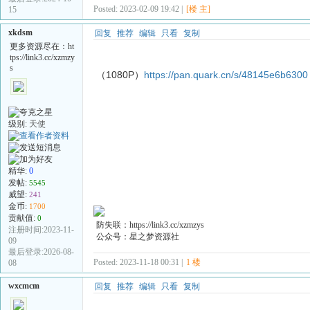
Posted: 2023-02-09 19:42 |
[楼 主]
15
xkdsm
回复
推荐
编辑
只看
复制
更多资源尽在：ht
tps://link3.cc/xzmzy
s
（1080P）
https://pan.quark.cn/s/48145e6b6300
级别:
天使
精华:
0
发帖:
5545
威望:
241
金币:
1700
贡献值:
0
防失联：https://link3.cc/xzmzys
注册时间:2023-11-
公众号：星之梦资源社
09
最后登录:2026-08-
Posted: 2023-11-18 00:31 |
1 楼
08
wxcmcm
回复
推荐
编辑
只看
复制