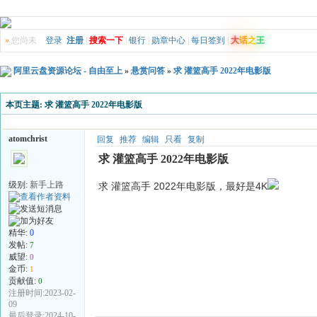
»
您尚未
登录
注册
|
搜索一下
|
银行
|
勋章中心
|
每日签到
|
大
话
之
王
阿里云盘资源论坛 - 自由至上
»
悬赏问答
»
求 灌篮高手 2022年电影版
本页主题:
求 灌篮高手 2022年电影版
atomchrist
回复
推荐
编辑
只看
复制
求 灌篮高手 2022年电影版
级别:
新手上路
求 灌篮高手 2022年电影版，最好是4K
精华:
0
发帖:
7
威望:
0
金币:
1
贡献值:
0
注册时间:2023-02-
09
最后登录:2024-10-