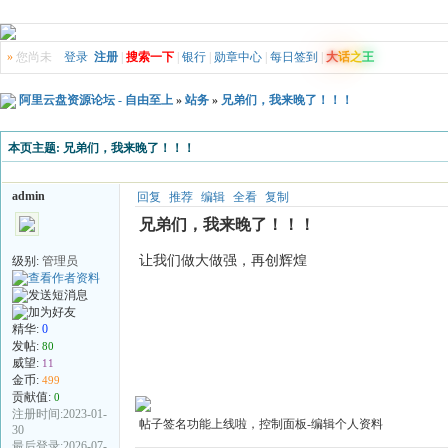
»
您尚未
登录
注册
|
搜索一下
|
银行
|
勋章中心
|
每日签到
|
大
话
之
王
阿里云盘资源论坛 - 自由至上
»
站务
»
兄弟们，我来晚了！！！
本页主题:
兄弟们，我来晚了！！！
admin
回复
推荐
编辑
全看
复制
兄弟们，我来晚了！！！
让我们做大做强，再创辉煌
级别:
管理员
精华:
0
发帖:
80
威望:
11
金币:
499
贡献值:
0
注册时间:2023-01-
帖子签名功能上线啦，控制面板-编辑个人资料
30
最后登录:2026-07-