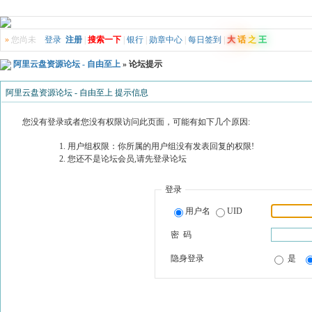
»
您尚未
登录
注册
|
搜索一下
|
银行
|
勋章中心
|
每日签到
|
大
话
之
王
阿里云盘资源论坛 - 自由至上
» 论坛提示
阿里云盘资源论坛 - 自由至上 提示信息
您没有登录或者您没有权限访问此页面，可能有如下几个原因:
用户组权限：你所属的用户组没有发表回复的权限!
您还不是论坛会员,请先登录论坛
登录
用户名
UID
密 码
隐身登录
是