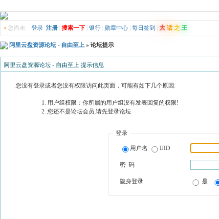
»
您尚未
登录
注册
|
搜索一下
|
银行
|
勋章中心
|
每日签到
|
大
话
之
王
阿里云盘资源论坛 - 自由至上
» 论坛提示
阿里云盘资源论坛 - 自由至上 提示信息
您没有登录或者您没有权限访问此页面，可能有如下几个原因:
用户组权限：你所属的用户组没有发表回复的权限!
您还不是论坛会员,请先登录论坛
登录
用户名
UID
密 码
隐身登录
是