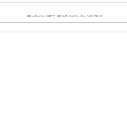
Total 0.006275(s) query 0, Time now is:08-09 18:55, Gzip enabled