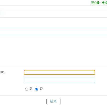
开心搜 - 
UID
是
否