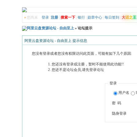
»
您尚未
登录
注册
|
搜索一下
|
银行
|
勋章中心
|
每日签到
|
大
话
之
王
阿里云盘资源论坛 - 自由至上
» 论坛提示
阿里云盘资源论坛 - 自由至上 提示信息
您没有登录或者您没有权限访问此页面，可能有如下几个原因:
您还没有登录或注册，暂时不能使用此功能!!
您还不是论坛会员,请先登录论坛
登录
用户名
密 码
隐身登录