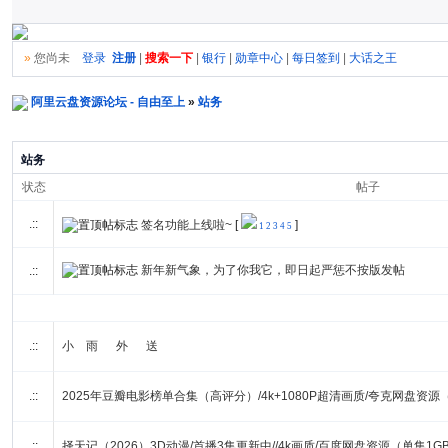
»
您尚未
登录
注册
|
搜索一下
|
银行
|
勋章中心
|
每日签到
|
大话之王
阿里云盘资源论坛 - 自由至上
»
站务
站务
状态
帖子
.::
签名功能上线啦~
[
]
1
2
3
4
5
新年新气象，为了你我它，即日起严惩不按版发帖
.::
.::
小 雨 外 送
.::
2025年豆瓣电影榜单合集（高评分）/4k+1080P超清画质/夸克网盘资源（
.::
择天记（2026）3D动漫/首播3集更新中//4k画质/百度网盘资源（单集1G