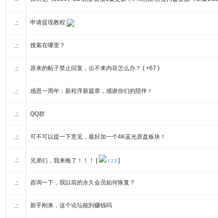
申请提现教程
.::
搜索在哪里？
.::
原来的帖子禁止回复，出不来内容怎么办？
( +67 )
.::
感恩一周年：新程序新篇章，感谢你们的陪伴！
.::
QQ群
.::
可不可以提一下意见，最好加一个4K蓝光原盘板块！
.::
.::
兄弟们，我来晚了！！！
[
]
1
2
3
咨询一下，我以前的永久会员如何恢复？
.::
新手刚来，这个论坛能到赚钱吗
.::