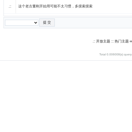
这个老古董刚开始用可能不太习惯，多摸索摸索
.::
.:: 开放主题 ::: 热门主
Total 0.006008(s) query