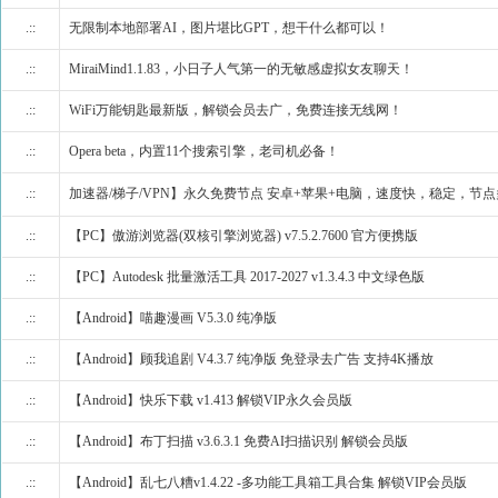
.::
无限制本地部署AI，图片堪比GPT，想干什么都可以！
.::
MiraiMind1.1.83，小日子人气第一的无敏感虚拟女友聊天！
.::
WiFi万能钥匙最新版，解锁会员去广，免费连接无线网！
.::
Opera beta，内置11个搜索引擎，老司机必备！
.::
加速器/梯子/VPN】永久免费节点 安卓+苹果+电脑，速度快，稳定，节点
.::
【PC】傲游浏览器(双核引擎浏览器) v7.5.2.7600 官方便携版
.::
【PC】Autodesk 批量激活工具 2017-2027 v1.3.4.3 中文绿色版
.::
【Android】喵趣漫画 V5.3.0 纯净版
.::
【Android】顾我追剧 V4.3.7 纯净版 免登录去广告 支持4K播放
.::
【Android】快乐下载 v1.413 解锁VIP永久会员版
.::
【Android】布丁扫描 v3.6.3.1 免费AI扫描识别 解锁会员版
.::
【Android】乱七八糟v1.4.22 -多功能工具箱工具合集 解锁VIP会员版