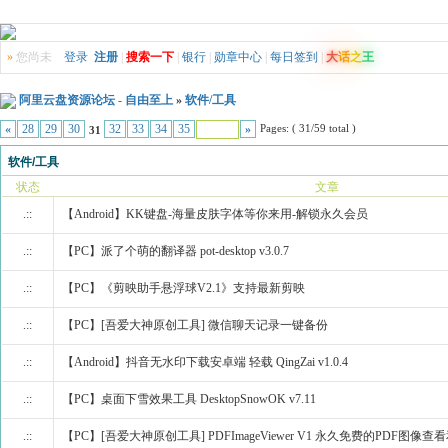
»
您尚未
登录
注册
|
搜索一下
|
银行
|
勋章中心
|
每日签到
|
大
话
之
王
阿里云盘资源论坛 - 自由至上
»
软件/工具
Pages: ( 31/59 total )
«
28
29
30
32
33
34
35
»
31
软件/工具
状态
文章
.::
【Android】KK键盘-海量皮肤字体等你来用-解锁永久会员
.::
【PC】派了个萌的翻译器 pot-desktop v3.0.7
.::
【PC】《剪映助手悬浮球V2.1》支持最新剪映
.::
【PC】[吾爱大神原创工具] 微信聊天记录一键备份
.::
【Android】抖音无水印下载安卓端 轻载 QingZai v1.0.4
.::
【PC】桌面下雪效果工具 DesktopSnowOK v7.11
.::
【PC】[吾爱大神原创工具] PDFImageViewer V1 永久免费的PDF图像