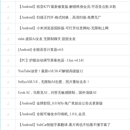
.::
【Android】炫音KTV最新修复版-解锁终身会员-可语音点歌-K歌
.::
【Android】扫描王PDF-格式转换，高清扫描-免费无广
.::
【Android】小米浏览器国际版-可打开任意网站-无限制上网
.::
rubii 虚拟Ai女友 无限制聊天 甜甜女友
.::
[Android] 全能语音计算器v4.6
.::
【PC】护眼自动调节屏幕色温 - f.lux v4.141
.::
YouTube油管！最新v18.50.47解锁高级版12
.::
SelfyzAI8.5.8，无限制AI生图，照片重绘去衣！
.::
Grok AI，马斯克AI，问答无敏感限制，国外顶级AI
.::
【Android】金牌影院_6.0.9(9)-免广奖励去公告去更新版
.::
【Android】全能可修改水印相机_1.0.6_会员
.::
【Android】SubCat智能字幕翻译-看片再也不怕看不懂字幕了