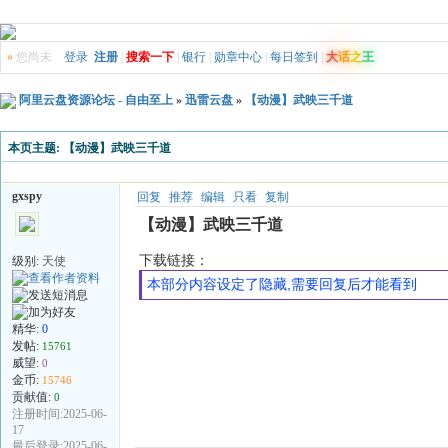
»
您尚未
登录
注册
|
搜索一下
|
银行
|
勋章中心
|
每日签到
|
大
话
之
王
阿里云盘资源论坛 - 自由至上
»
迅雷云盘
»
【动漫】武映三千道
本页主题:
【动漫】武映三千道
gxspy
回复
推荐
编辑
只看
复制
【动漫】武映三千道
下载链接：
级别:
天使
本部分内容设定了隐藏,需要回复后才能看到
精华:
0
发帖:
15761
威望:
0
金币:
15746
贡献值:
0
注册时间:2025-06-
17
最后登录:2025-06-