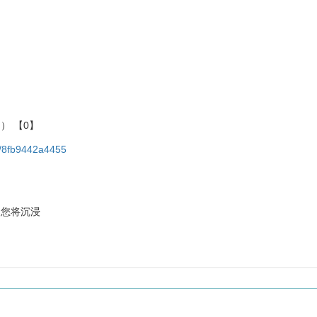
） 【0】
/s/8fb9442a4455
，您将沉浸