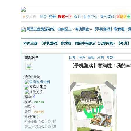
»
您尚未
登录
注册
|
搜索一下
|
银行
|
勋章中心
|
每日签到
|
大
话
之
王
阿里云盘资源论坛 - 自由至上
»
夸克网盘
»
【手机游戏】客满啦！我
本页主题:
【手机游戏】客满啦！我的幸福旅店（无限内购）【夸克】
游戏分享
回复
推荐
编辑
只看
复制
【手机游戏】客满啦！我的幸
级别:
天使
精华:
0
发帖:
151715
威望:
0
金币:
151245
贡献值:
0
注册时间:2025-12-17
最后登录:2026-08-08