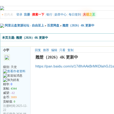
»
您尚未
登录
注册
|
搜索一下
|
银行
|
勋章中心
|
每日签到
|
大
话
之
王
阿里云盘资源论坛 - 自由至上
»
百度网盘
»
翘楚（2026）4K 更新中
本页主题:
翘楚（2026）4K 更新中
小宇
回复
推荐
编辑
只看
复制
翘楚（2026）4K 更新中
https://pan.baidu.com/s/17i8hAAkBrMKDlahG
级别:
天使
精华:
0
发帖:
4344
威望:
-12
金币:
3889
贡献值:
0
注册时间:2025-12-
22
最后登录:2026-08-