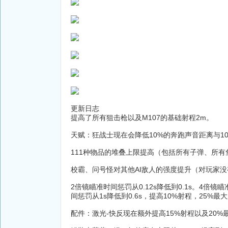
更新日志
提高了所有狙击枪以及M107的基础射程2m。
天赋：狂战士现在会降低10%的奔跑声音距离与1
111种物品的堆叠上限提高（包括所有子弹、所有
校霸、问号怪对其他AI敌人的强度提升（对玩家
2倍镜瞄准时间惩罚从0.12s降低到0.1s。4倍镜
间惩罚从1s降低到0.6s，提高10%射程，25%最
配件：激光-快反现在额外提高15%射程以及20%