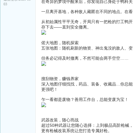
在奇异的梦境中醒来后，你发现自己身处于鸭科夫
03
一旦离开基地，各种敌人藏匿在不同的地点。在看
从初始属性平平无奇，开局只有一把枪的打工鸭开
存下去——直到安全撤离。
偌大地图，随机探索
五张地图：随机刷新的物资、神出鬼没的敌人、变
但务必记得及时撤离，不然可能会两手空空……
搜刮物资，赚钱养家
深入地图仔细找找，药品、装备、收藏品…你总能
更强吧！
乍一看都是废物？善用工作台，总能变废为宝！
武器改装，随心而战
超过50种武器让您随心选择：上到极品高阶枪械
更有枪械改装系统让您打造专属好枪。