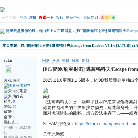
»
您尚未
登录
注册
|
搜索一下
|
银行
|
勋章中心
|
每日签到
|
大
话
之
王
阿里云盘资源论坛 - 自由至上
»
百度网盘
»
[PC/冒险/刷宝射击] 逃离鸭科夫/Escape fro
本页主题:
[PC/冒险/刷宝射击] 逃离鸭科夫/Escape from Duckov V1.1.6 [2.17GB][百
yukie
回复
推荐
编辑
只看
复制
[PC/冒险/刷宝射击] 逃离鸭科夫/Escape from Du
2025.11.6更新1.1.6版本，MOD我后面会
级别:
侠客
简介
精华:
0
《逃离鸭科夫》是一款鸭子题材PVE俯视角撤离
发帖:
30
你要在鸭科夫的世界里搜寻物资，建造藏身处，升
威望:
1
面对虎视眈眈的敌鸭，想方设法生存下去——或者
金币:
5
贡献值:
0
STEAM介绍页：
https://store.steampowered.co
注册时间:2023-04-
15
关于此游戏
最后登录:2026-08-