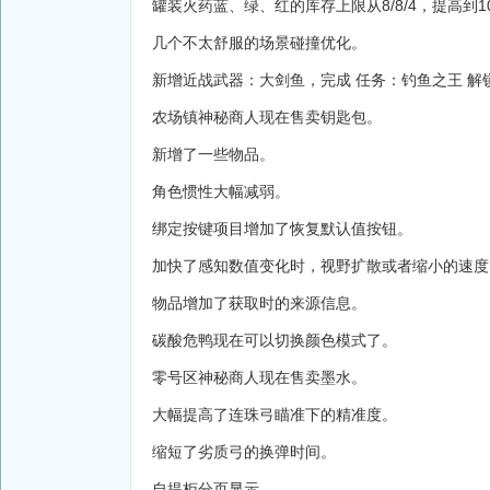
罐装火药蓝、绿、红的库存上限从8/8/4，提高到10/
几个不太舒服的场景碰撞优化。
新增近战武器：大剑鱼，完成 任务：钓鱼之王 
农场镇神秘商人现在售卖钥匙包。
新增了一些物品。
角色惯性大幅减弱。
绑定按键项目增加了恢复默认值按钮。
加快了感知数值变化时，视野扩散或者缩小的速度
物品增加了获取时的来源信息。
碳酸危鸭现在可以切换颜色模式了。
零号区神秘商人现在售卖墨水。
大幅提高了连珠弓瞄准下的精准度。
缩短了劣质弓的换弹时间。
自提柜分页显示。