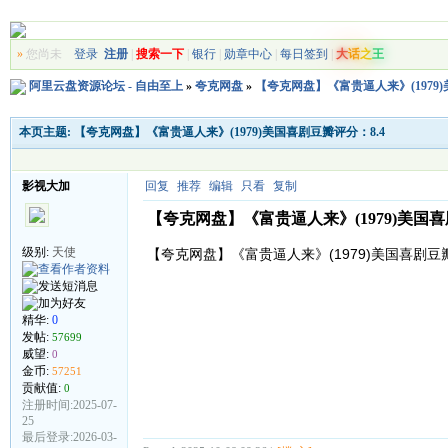
»
您尚未
登录
注册
|
搜索一下
|
银行
|
勋章中心
|
每日签到
|
大
话
之
王
阿里云盘资源论坛 - 自由至上
»
夸克网盘
»
【夸克网盘】《富贵逼人来》(1979)
本页主题:
【夸克网盘】《富贵逼人来》(1979)美国喜剧豆瓣评分：8.4
影视大加
回复
推荐
编辑
只看
复制
【夸克网盘】《富贵逼人来》(1979)美国喜
级别:
天使
【夸克网盘】《富贵逼人来》(1979)美国喜剧豆
精华:
0
发帖:
57699
威望:
0
金币:
57251
贡献值:
0
注册时间:2025-07-
25
最后登录:2026-03-