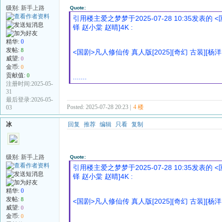
级别:
新手上路
Quote:
引用楼主爱之梦梦于2025-07-28 10:35发表的 
铎 赵小棠 赵晴]4K :
精华:
0
发帖:
8
<国剧>凡人修仙传 真人版[2025][奇幻 古装][杨洋
威望:
0
金币:
0
贡献值:
0
.......
注册时间:2025-05-
31
最后登录:2026-05-
Posted: 2025-07-28 20:23 |
4 楼
03
冰
回复
推荐
编辑
只看
复制
级别:
新手上路
Quote:
引用楼主爱之梦梦于2025-07-28 10:35发表的 
铎 赵小棠 赵晴]4K :
精华:
0
发帖:
8
<国剧>凡人修仙传 真人版[2025][奇幻 古装][杨洋
威望:
0
金币:
0