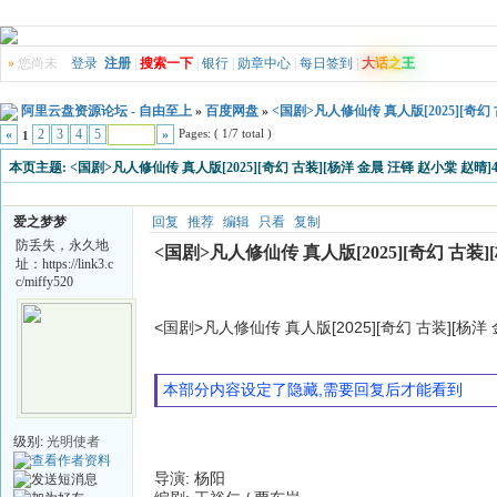
»
您尚未
登录
注册
|
搜索一下
|
银行
|
勋章中心
|
每日签到
|
大
话
之
王
阿里云盘资源论坛 - 自由至上
»
百度网盘
»
<国剧>凡人修仙传 真人版[2025][奇幻 
Pages: ( 1/7 total )
«
2
3
4
5
»
1
本页主题:
<国剧>凡人修仙传 真人版[2025][奇幻 古装][杨洋 金晨 汪铎 赵小棠 赵晴]4
爱之梦梦
回复
推荐
编辑
只看
复制
防丢失，永久地
<国剧>凡人修仙传 真人版[2025][奇幻 古装]
址：https://link3.c
c/miffy520
<国剧>凡人修仙传 真人版[2025][奇幻 古装][杨洋 
本部分内容设定了隐藏,需要回复后才能看到
级别:
光明使者
导演: 杨阳