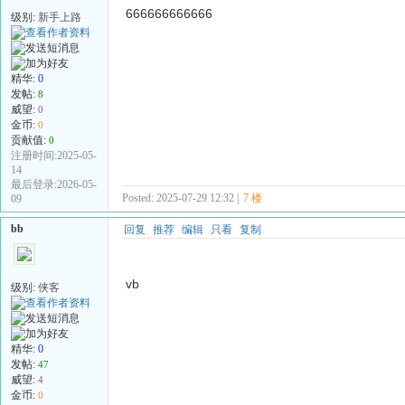
666666666666
级别:
新手上路
精华:
0
发帖:
8
威望:
0
金币:
0
贡献值:
0
注册时间:2025-05-
14
最后登录:2026-05-
Posted: 2025-07-29 12:32 |
7 楼
09
bb
回复
推荐
编辑
只看
复制
vb
级别:
侠客
精华:
0
发帖:
47
威望:
4
金币:
0