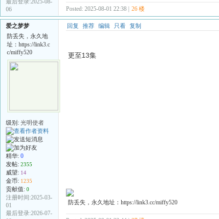
最后登录:2025-08-
Posted: 2025-08-01 22:38 |
26 楼
06
爱之梦梦
回复
推荐
编辑
只看
复制
防丢失，永久地
址：https://link3.c
c/miffy520
更至13集
级别:
光明使者
精华:
0
发帖:
2355
威望:
14
金币:
1235
贡献值:
0
注册时间:2025-03-
防丢失，永久地址：https://link3.cc/miffy520
01
最后登录:2026-07-