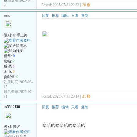
最后登录:2026-04-
Posted: 2025-07-31 22:33 |
20 楼
20
naic
回复
推荐
编辑
只看
复制
级别:
新手上路
精华:
0
发帖:
2
威望:
0
金币:
0
贡献值:
0
注册时间:2025-03-
15
最后登录:2025-07-
Posted: 2025-07-31 23:14 |
21 楼
31
sx5549156
回复
推荐
编辑
只看
复制
哈哈哈哈哈哈哈哈哈哈
级别:
侠客