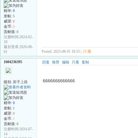
精华:
0
发帖:
5
威望:
0
金币:
0
贡献值:
0
注册时间:2024-02-
18
最后登录:2026-08-
Posted: 2025-08-01 18:55 |
25 楼
01
1604236395
回复
推荐
编辑
只看
复制
6666666666666
级别:
新手上路
精华:
0
发帖:
1
威望:
0
金币:
1
贡献值:
0
注册时间:2024-07-
14