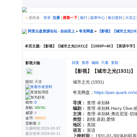
»
您尚未
登录
注册
|
搜索一下
|
银行
|
勋章中心
|
每日签到
|
大话之
阿里云盘资源论坛 - 自由至上
»
夸克网盘
»
【影视】【城市之光(19
本页主题:
【影视】【城市之光(1931)】【1080P+4K】【英语
回复
推荐
编辑
只看
复制
影视大咖
【影视】【城市之光(1931)
级别:
天使
城市之光 (1931)
夸克网盘：
https://pan.quark.cn
精华:
0
导演：
查理·卓别林
发帖:
389781
编剧：
查理·卓别林,Harry Clive
威望:
0
主演：
查理·卓别林,弗吉尼亚·切瑞
金币:
388923
类型：
剧情,喜剧,爱情
贡献值:
0
地区：
美国
注册时间:2025-02-07
语言：
英语
最后登录:2026-04-11
上映时间：
1931-01-30(洛杉矶首映