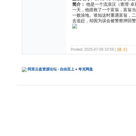
简介：
他是一个流浪汉（查理·卓别
一天，他搭救了一个富翁，富翁当
一败涂地。谁知这时重遇富翁，二
去追赶，却因为误会被警察押回
Posted: 2025-07-06 10:59 |
[楼 主]
阿里云盘资源论坛 - 自由至上
»
夸克网盘