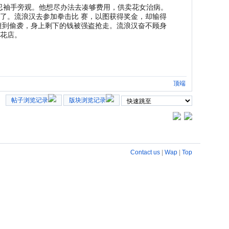
，却不忍袖手旁观。他想尽办法去凑够费用，供卖花女治病。
了。流浪汉去参加拳击比 赛，以图获得奖金，却输得
遭到偷袭，身上剩下的钱被强盗抢走。流浪汉奋不顾身
的花店。
顶端
帖子浏览记录
版块浏览记录
Contact us
|
Wap
|
Top