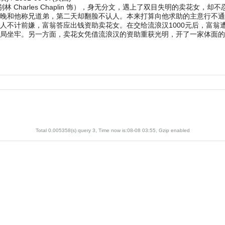
林 Charles Chaplin 饰），身无分文，遇上了双目失明的卖花女
晚和他称兄道弟，第二天却翻脸不认人。本来打算向他求助的主意行不通
人不计前嫌，富翁答应出钱资助卖花女。在交给流浪汉1000元后，富翁
警局坐牢。另一方面，卖花女凭借流浪汉的资助重获光明，开了一家体面
Total 0.005358(s) query 3, Time now is:08-08 03:55, Gzip enabled