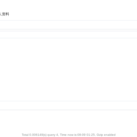
人资料
Total 0.006149(s) query 4, Time now is:08-09 01:25, Gzip enabled