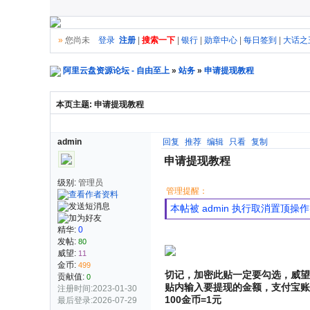
»
您尚未
登录
注册
|
搜索一下
|
银行
|
勋章中心
|
每日签到
|
大话之
阿里云盘资源论坛 - 自由至上
»
站务
»
申请提现教程
本页主题:
申请提现教程
admin
回复
推荐
编辑
只看
复制
申请提现教程
级别:
管理员
管理提醒：
本帖被 admin 执行取消置顶操作(20
精华:
0
发帖:
80
威望:
11
金币:
499
切记，加密此贴一定要勾选，威望设
贡献值:
0
贴内输入要提现的金额，支付宝账
注册时间:2023-01-30
100金币=1元
最后登录:2026-07-29