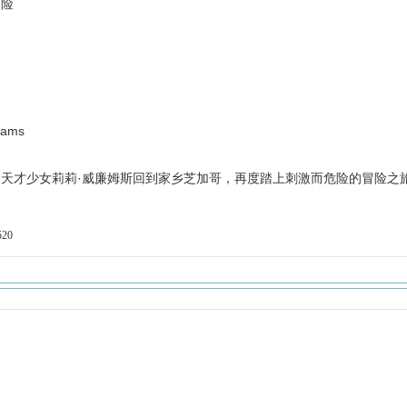
冒险
iams
才少女莉莉·威廉姆斯回到家乡芝加哥，再度踏上刺激而危险的冒险之
520