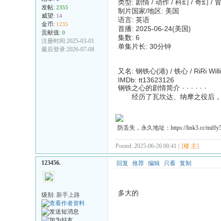
类型: 剧情 / 动作 / 科幻 / 奇幻 / 
发帖:
2355
制片国家/地区: 美国
威望:
14
语言: 英语
金币:
1235
首播: 2025-06-24(美国)
贡献值:
0
集数: 6
注册时间:2025-03-01
单集片长: 30分钟
最后登录:2026-07-08
又名: 钢铁心(港) / 铁心 / RiRi Will
IMDb: tt13623126
钢铁之心的剧情简介 · · · · · ·
经历了瓦坎达、纳摩之役后，天
防丢失，永久地址：https://link3.cc/miffy
Posted: 2025-06-26 00:41 |
[楼 主]
123456.
回复
推荐
编辑
只看
复制
多大的
级别:
新手上路