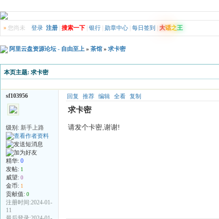
»
您尚未
登录
注册
|
搜索一下
|
银行
|
勋章中心
|
每日签到
|
大
话
之
王
阿里云盘资源论坛 - 自由至上
»
茶馆
»
求卡密
本页主题:
求卡密
sf103956
回复
推荐
编辑
全看
复制
求卡密
请发个卡密,谢谢!
级别:
新手上路
精华:
0
发帖:
1
威望:
0
金币:
1
贡献值:
0
注册时间:2024-01-
11
最后登录:2024-01-