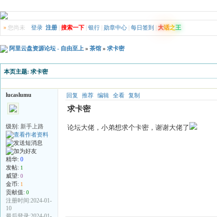
»
您尚未
登录
注册
|
搜索一下
|
银行
|
勋章中心
|
每日签到
|
大
话
之
王
阿里云盘资源论坛 - 自由至上
»
茶馆
»
求卡密
本页主题:
求卡密
lucaslumu
回复
推荐
编辑
全看
复制
求卡密
级别:
新手上路
论坛大佬，小弟想求个卡密，谢谢大佬了
精华:
0
发帖:
1
威望:
0
金币:
1
贡献值:
0
注册时间:2024-01-
10
最后登录:2024-01-