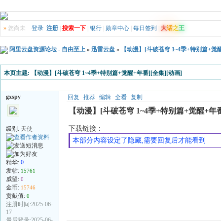
»
您尚未
登录
注册
|
搜索一下
|
银行
|
勋章中心
|
每日签到
|
大
话
之
王
阿里云盘资源论坛 - 自由至上
»
迅雷云盘
»
【动漫】[斗破苍穹 1~4季+特别篇+觉醒
本页主题:
【动漫】[斗破苍穹 1~4季+特别篇+觉醒+年番][全集][动画]
gxspy
回复
推荐
编辑
全看
复制
【动漫】[斗破苍穹 1~4季+特别篇+觉醒+年番]
下载链接：
级别:
天使
本部分内容设定了隐藏,需要回复后才能看到
精华:
0
发帖:
15761
威望:
0
金币:
15746
贡献值:
0
注册时间:2025-06-
17
最后登录:2025-06-