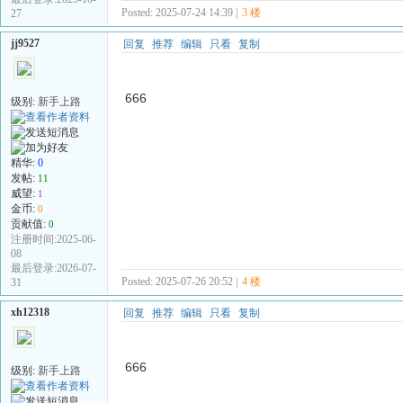
Posted: 2025-07-24 14:39 |
3 楼
27
jj9527
回复
推荐
编辑
只看
复制
666
级别:
新手上路
精华:
0
发帖:
11
威望:
1
金币:
0
贡献值:
0
注册时间:2025-06-
08
最后登录:2026-07-
Posted: 2025-07-26 20:52 |
4 楼
31
xh12318
回复
推荐
编辑
只看
复制
666
级别:
新手上路