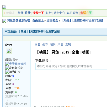
»
您尚未
登录
注册
|
搜索一下
|
银行
|
勋章中心
|
每日签到
|
大
话
之
王
阿里云盘资源论坛 - 自由至上
»
迅雷云盘
»
【动漫】[灵笼][2019][全集][动画]
本页主题:
【动漫】[灵笼][2019][全集][动画]
gxspy
回复
推荐
编辑
只看
复制
【动漫】[灵笼][2019][全集][动画]
级别:
天使
下载链接：
本部分内容设定了隐藏,需要回复后才能看到
精华:
0
发帖:
15761
威望:
0
金币:
15746
贡献值:
0
注册时间:2025-06-
17
最后登录:2025-06-