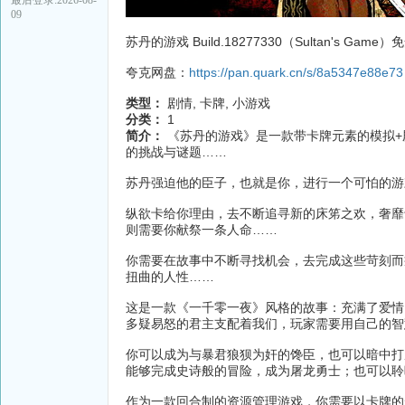
09
苏丹的游戏 Build.18277330（Sultan's Game
夸克网盘：
https://pan.quark.cn/s/8a5347e88e73
类型：
剧情, 卡牌, 小游戏
分类：
1
简介：
《苏丹的游戏》是一款带卡牌元素的模拟+
的挑战与谜题……
苏丹强迫他的臣子，也就是你，进行一个可怕的游
纵欲卡给你理由，去不断追寻新的床笫之欢，奢靡
则需要你献祭一条人命……
你需要在故事中不断寻找机会，去完成这些苛刻而
扭曲的人性……
这是一款《一千零一夜》风格的故事：充满了爱情
多疑易怒的君主支配着我们，玩家需要用自己的智
你可以成为与暴君狼狈为奸的馋臣，也可以暗中打
能够完成史诗般的冒险，成为屠龙勇士；也可以聆
作为一款回合制的资源管理游戏，你需要以卡牌的