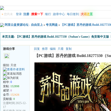
»
您尚未
登录
注册
|
搜索一下
|
银行
|
勋章中心
|
每日签到
|
大
话
之
王
阿里云盘资源论坛 - 自由至上
»
夸克网盘
»
【PC游戏】苏丹的游戏 Build.182773
本页主题:
【PC游戏】苏丹的游戏 Build.18277330（Sultan's Game）免安装中文版
游戏分享
回复
推荐
编辑
只看
复制
【PC游戏】苏丹的游戏 Build.18277330（S
级别:
天使
精华:
0
发帖:
152898
威望:
0
金币:
152426
贡献值:
0
注册时间:2025-12-
17
最后登录:2026-08-