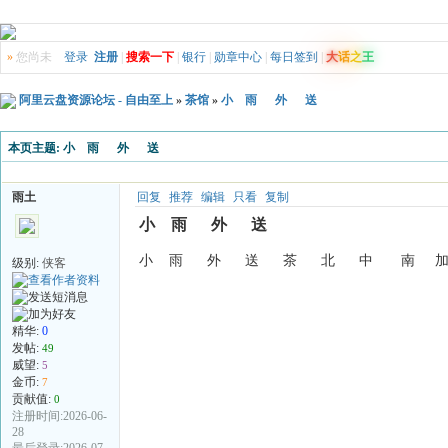
»
您尚未
登录
注册
|
搜索一下
|
银行
|
勋章中心
|
每日签到
|
大
话
之
王
阿里云盘资源论坛 - 自由至上
»
茶馆
»
小 雨 外 送
本页主题:
小 雨 外 送
雨土
回复
推荐
编辑
只看
复制
小 雨 外 送
小 雨 外 送 茶 北 中 南 加 賴 f 
级别:
侠客
精华:
0
发帖:
49
威望:
5
金币:
7
贡献值:
0
注册时间:2026-06-
28
最后登录:2026-07-