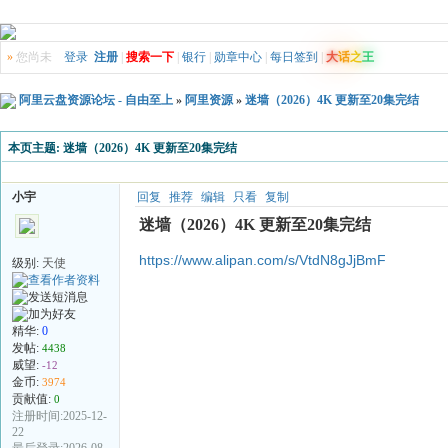
»
您尚未
登录
注册
|
搜索一下
|
银行
|
勋章中心
|
每日签到
|
大
话
之
王
阿里云盘资源论坛 - 自由至上
»
阿里资源
»
迷墙（2026）4K 更新至20集完结
本页主题:
迷墙（2026）4K 更新至20集完结
小宇
回复
推荐
编辑
只看
复制
迷墙（2026）4K 更新至20集完结
https://www.alipan.com/s/VtdN8gJjBmF
级别:
天使
精华:
0
发帖:
4438
威望:
-12
金币:
3974
贡献值:
0
注册时间:2025-12-
22
最后登录:2026-08-