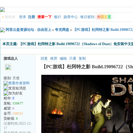
»
您尚未
登录
注册
|
搜索一下
|
银行
|
勋章中心
|
每日签到
|
大
话
之
王
阿里云盘资源论坛 - 自由至上
»
夸克网盘
»
【PC游戏】杜阿特之影 Build.190967
本页主题:
【PC游戏】杜阿特之影 Build.19096722（Shadows of Duat）免安装
游戏达人
回复
推荐
编辑
只看
复制
【PC游戏】杜阿特之影 Build.19096722（
级别:
天使
精华:
0
发帖:
150677
威望:
0
金币:
150211
贡献值:
0
注册时间:2025-12-
17
最后登录:2026-08-