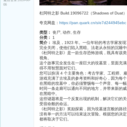
06
杜阿特之影 Build.19096722（Shadows of D
夸克网盘：
https://pan.quark.cn/s/e7d244945ebc
类型：
丧尸, 动作, 生存
分类：
1
简介：
埃及，1923 年。一位年轻的考古学家
完全关闭，使他们陷入黑暗。法老从永恒的沉睡
《杜阿特之影》是一款生存恐怖游戏，既具有该类
视角。
这个故事完全发生在一座巨大的坟墓里，里面充满
得不用智慧面对它们。
您可以扮演 4 个主要角色：考古学家、工程师
游戏充满了古埃及的参考资料和好奇心，因为每
在黑暗的坟墓中，你必须警惕每一个声音、每一幅
时同一条走廊可以通向不同的地方，并带来新的威
在黑暗中。
这些谜题将是一个反复出现的机制，解决它们的关
受宿命般的命运。
《杜阿特之影》奖励探索，因为坟墓迷宫般的路
没有单一的方法可以结束这次冒险。根据您的决定
都将取决于它们。