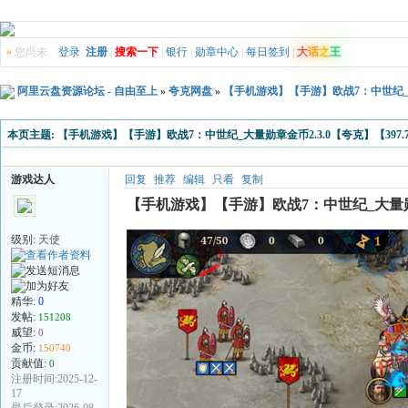
»
您尚未
登录
注册
|
搜索一下
|
银行
|
勋章中心
|
每日签到
|
大
话
之
王
阿里云盘资源论坛 - 自由至上
»
夸克网盘
»
【手机游戏】【手游】欧战7：中世纪_大量
本页主题:
【手机游戏】【手游】欧战7：中世纪_大量勋章金币2.3.0【夸克】【397.7
游戏达人
回复
推荐
编辑
只看
复制
【手机游戏】【手游】欧战7：中世纪_大量勋章金
级别:
天使
精华:
0
发帖:
151208
威望:
0
金币:
150740
贡献值:
0
注册时间:2025-12-
17
最后登录:2026-08-