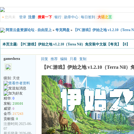
»
您尚未
登录
注册
|
搜索一下
|
银行
|
勋章中心
|
每日签到
|
大
话
之
王
阿里云盘资源论坛 - 自由至上
»
夸克网盘
»
【PC游戏】伊始之地 v1.2.10（Ter
本页主题:
【PC游戏】伊始之地 v1.2.10（Terra Nil）免安装中文版【夸克】【0】
gameshera
回复
推荐
编辑
只看
复制
【PC游戏】伊始之地 v1.2.10（Terra N
级别:
天使
精华:
0
发帖:
218101
威望:
0
金币:
217243
贡献值:
0
注册时间:2025-06-
07
最后登录:2026-08-