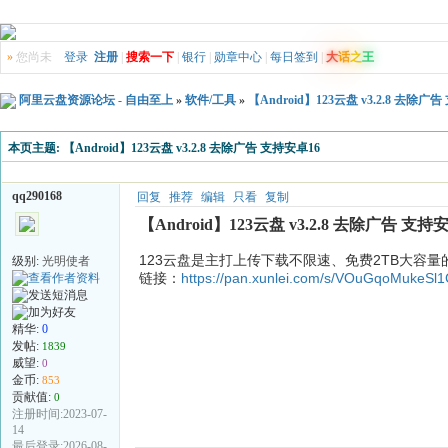
»
您尚未
登录
注册
|
搜索一下
|
银行
|
勋章中心
|
每日签到
|
大
话
之
王
阿里云盘资源论坛 - 自由至上
»
软件/工具
»
【Android】123云盘 v3.2.8 去除广
本页主题:
【Android】123云盘 v3.2.8 去除广告 支持安卓16
qq290168
回复
推荐
编辑
只看
复制
【Android】123云盘 v3.2.8 去除广告 支持
123云盘是主打上传下载不限速、免费2TB大容
级别:
光明使者
链接：
https://pan.xunlei.com/s/VOuGqoMukeS
精华:
0
发帖:
1839
威望:
0
金币:
853
贡献值:
0
注册时间:2023-07-
14
最后登录:2026-08-