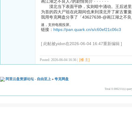
画江湖之不良人7的剧情简介 · · · · · ·
漠北当下表面平静，实则暗中涌动。王后述里朵
为首的四大尸祖在此期间也来到漠北开了家古董羹店
我用夸克网盘分享了「43627638-@画江湖之不
速，支持电视投屏。
链接：
https://pan.quark.cn/s/c60ef21c06c3
[ 此帖被yidxn在2026-06-04 16:47重新编辑 ]
Posted: 2026-06-04 16:36 |
[楼 主]
阿里云盘资源论坛 - 自由至上
»
夸克网盘
Total 0.006211(s) quer