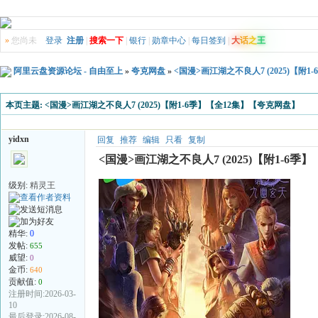
»
您尚未
登录
注册
|
搜索一下
|
银行
|
勋章中心
|
每日签到
|
大
话
之
王
阿里云盘资源论坛 - 自由至上
»
夸克网盘
»
<国漫>画江湖之不良人7 (2025)【附
本页主题:
<国漫>画江湖之不良人7 (2025)【附1-6季】【全12集】【夸克网盘】
yidxn
回复
推荐
编辑
只看
复制
<国漫>画江湖之不良人7 (2025)【附1-6
级别:
精灵王
精华:
0
发帖:
655
威望:
0
金币:
640
贡献值:
0
注册时间:2026-03-
10
最后登录:2026-08-